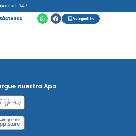
eados del I.T.C.R
táctenos
Autogestión
rgue nuestra App