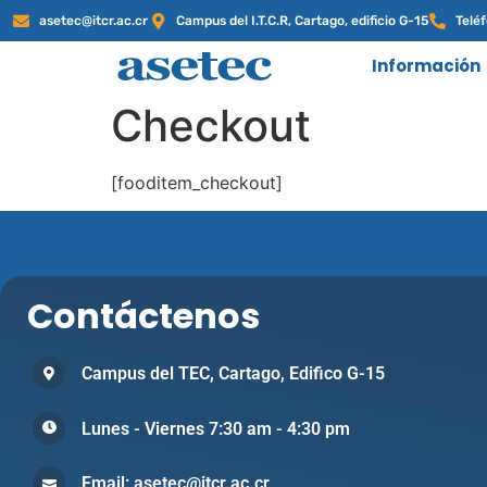
asetec@itcr.ac.cr
Campus del I.T.C.R, Cartago, edificio G-15
Telé
Información
Checkout
[fooditem_checkout]
Contáctenos
Campus del TEC, Cartago, Edifico G-15
Lunes - Viernes 7:30 am - 4:30 pm
Email: asetec@itcr.ac.cr